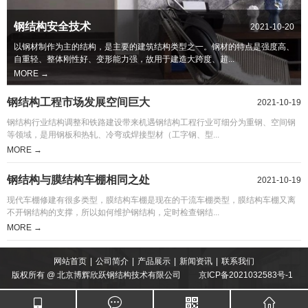
钢结构安全技术
2021-10-20
以钢材制作为主的结构，是主要的建筑结构类型之一。钢材的特点是强度高、
自重轻、整体刚性好、变形能力强，故用于建造大跨度、超...
MORE →
钢结构工程市场发展空间巨大
2021-10-19
钢结构行业结构调整和铁路建设带来机遇钢结构工程行业可细分为重钢、空间钢
等领域，是用钢板和热轧、冷弯或焊接型材（工字钢、型...
MORE →
钢结构与膜结构车棚相同之处
2021-10-19
现代车棚修建有很多类型，膜结构车棚是现在的干流车棚类型，膜结构车棚又离
不开钢结构的支撑，所以如何维护钢结构，定时检查钢结...
MORE →
网站首页
|
公司简介
|
产品展示
|
新闻资讯
|
联系我们
版权所有 @ 北京博辉欣跃钢结构技术有限公司
京ICP备2021032583号-1